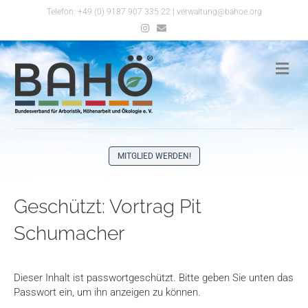
Telefon:
+49 (0) 9187 907 335 22
|
verwaltung@bahoe.org
I
E
n
m
s
a
t
i
a
l
N
g
a
r
v
a
m
i
g
a
t
i
MITGLIED WERDEN!
o
n
Geschützt: Vortrag Pit
Schumacher
Dieser Inhalt ist passwortgeschützt. Bitte geben Sie unten das
Passwort ein, um ihn anzeigen zu können.